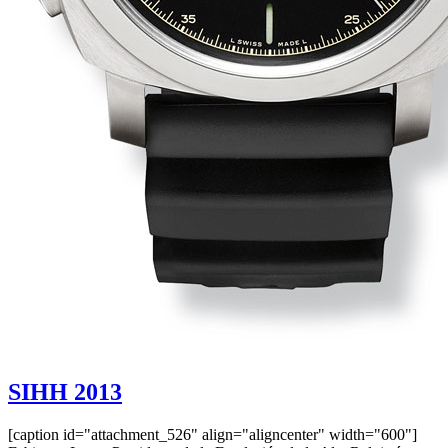
SIHH 2013
[caption id="attachment_526" align="aligncenter" width="600"]