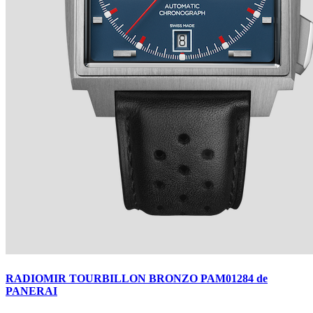
BREGUET
Ver detalles +
RADIOMIR TOURBILLON BRONZO PAM01284 de
PANERAI