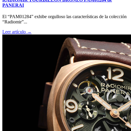
PANERAI
El “PAM01284” exhibe orgulloso las características de la colección
“Radiomir”...
Leer artículo →
Big Bang Sapphire Sky Blue de Hublot