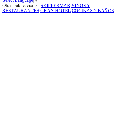
Select Language
▼
Otras publicaciones:
SKIPPERMAR
VINOS Y
RESTAURANTES
GRAN HOTEL
COCINAS Y BAÑOS
Un concept que rompe esquemas