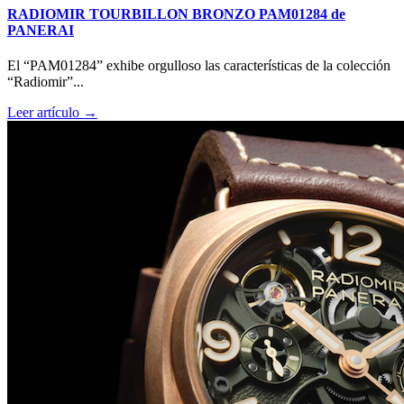
RADIOMIR TOURBILLON BRONZO PAM01284 de
PANERAI
El “PAM01284” exhibe orgulloso las características de la colección
“Radiomir”...
Leer artículo →
Big Bang Sapphire Sky Blue de Hublot