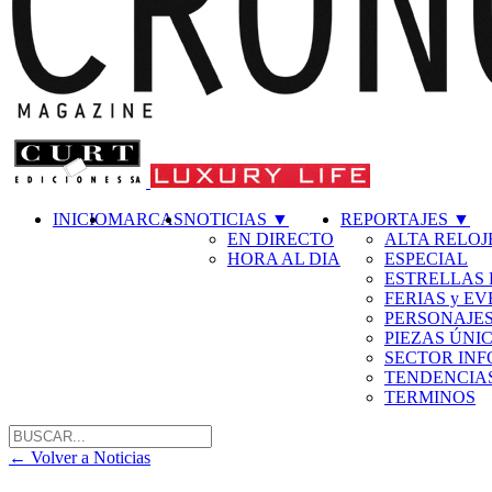
INICIO
MARCAS
NOTICIAS
▼
REPORTAJES
▼
EN DIRECTO
ALTA RELOJ
HORA AL DIA
ESPECIAL
ESTRELLAS 
FERIAS y E
PERSONAJE
PIEZAS ÚNI
SECTOR IN
TENDENCIA
TERMINOS
←
Volver a Noticias