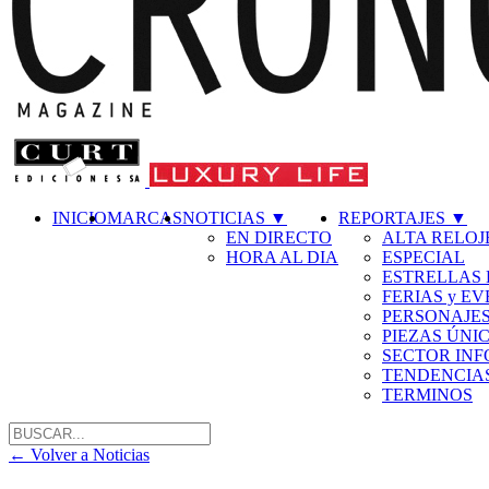
INICIO
MARCAS
NOTICIAS
▼
REPORTAJES
▼
EN DIRECTO
ALTA RELOJ
HORA AL DIA
ESPECIAL
ESTRELLAS 
FERIAS y E
PERSONAJE
PIEZAS ÚNI
SECTOR IN
TENDENCIA
TERMINOS
←
Volver a Noticias