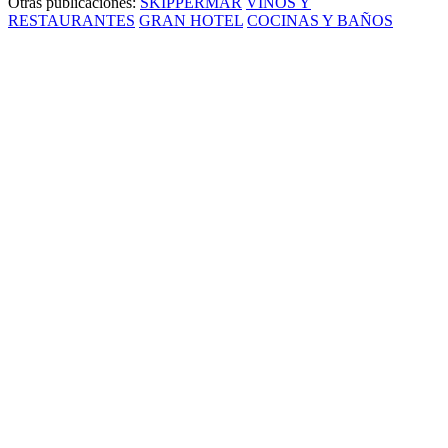
Otras publicaciones:
SKIPPERMAR
VINOS Y
RESTAURANTES
GRAN HOTEL
COCINAS Y BAÑOS
Un concept que rompe esquemas