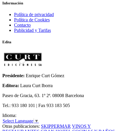
ODA A LA INGRAVIDEZ
Información
Política de privacidad
Política de Cookies
Contacto
Publicidad y Tarifas
Edita
Presidente:
Enrique Curt Gómez
Editora:
Laura Curt Iborra
Paseo de Gracia, 63. 1º 2ª. 08008 Barcelona
Tel.: 933 180 101 | Fax 933 183 505
Idioma:
Select Language
▼
Otras publicaciones:
SKIPPERMAR
VINOS Y