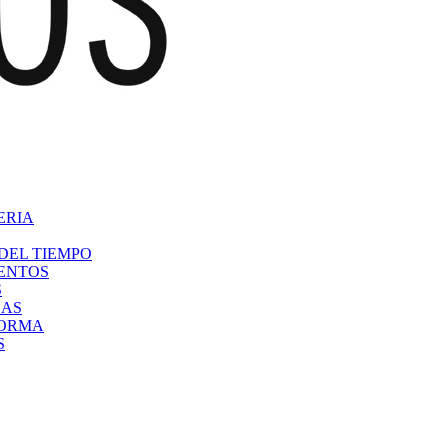
ERIA
DEL TIEMPO
VENTOS
S
CAS
FORMA
S