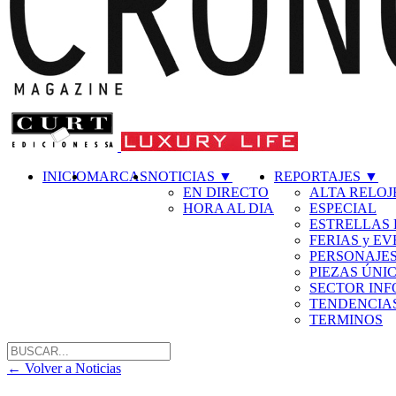
INICIO
MARCAS
NOTICIAS
▼
REPORTAJES
▼
EN DIRECTO
ALTA RELOJ
HORA AL DIA
ESPECIAL
ESTRELLAS 
FERIAS y E
PERSONAJE
PIEZAS ÚNI
SECTOR IN
TENDENCIA
TERMINOS
←
Volver a Noticias