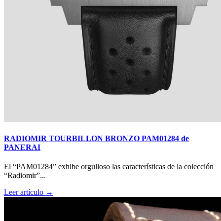
RADIOMIR TOURBILLON BRONZO PAM01284 de
PANERAI
El “PAM01284” exhibe orgulloso las características de la colección
“Radiomir”...
Leer artículo →