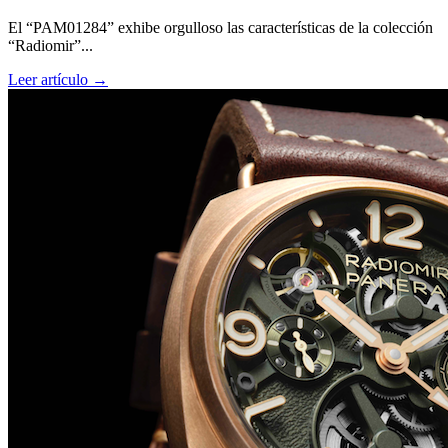
El “PAM01284” exhibe orgulloso las características de la colección
“Radiomir”...
Leer artículo →
Big Bang Sapphire Sky Blue de Hublot