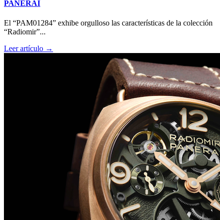
PANERAI
El “PAM01284” exhibe orgulloso las características de la colección
“Radiomir”...
Leer artículo →
Big Bang Sapphire Sky Blue de Hublot