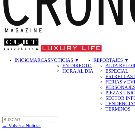
INICIO
MARCAS
NOTICIAS
▼
REPORTAJES
▼
EN DIRECTO
ALTA RELOJ
HORA AL DIA
ESPECIAL
ESTRELLAS 
FERIAS y E
PERSONAJE
PIEZAS ÚNI
SECTOR IN
TENDENCIA
TERMINOS
←
Volver a Noticias