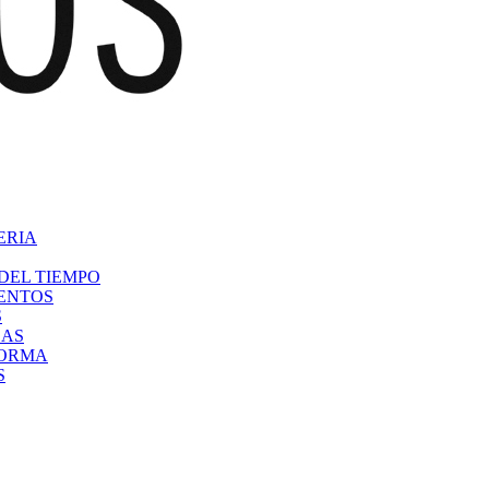
ERIA
DEL TIEMPO
VENTOS
S
CAS
FORMA
S