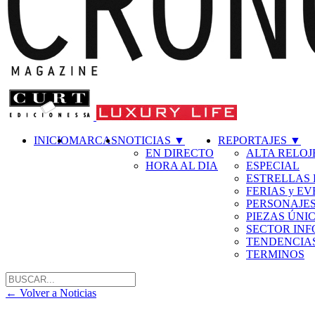
INICIO
MARCAS
NOTICIAS
▼
REPORTAJES
▼
EN DIRECTO
ALTA RELOJ
HORA AL DIA
ESPECIAL
ESTRELLAS 
FERIAS y E
PERSONAJE
PIEZAS ÚNI
SECTOR IN
TENDENCIA
TERMINOS
←
Volver a Noticias