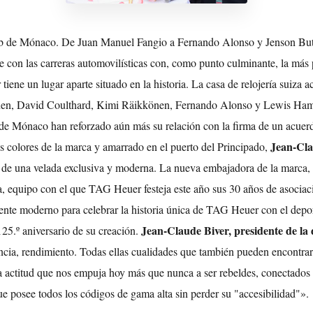
ub de Mónaco. De Juan Manuel Fangio a Fernando Alonso y Jenson Butt
n las carreras automovilísticas con, como punto culminante, la más pre
iene un lugar aparte situado en la historia. La casa de relojería su
inen, David Coulthard, Kimi Räikkönen, Fernando Alonso y Lewis Ham
Mónaco han reforzado aún más su relación con la firma de un acuerdo h
Jean-Cla
s colores de la marca y amarrado en el puerto del Principado,
r de una velada exclusiva y moderna. La nueva embajadora de la marca,
 equipo con el que TAG Heuer festeja este año sus 30 años de asociació
te moderno para celebrar la historia única de TAG Heuer con el deport
Jean-Claude Biver, presidente de l
25.º aniversario de su creación.
stencia, rendimiento. Todas ellas cualidades que también pueden encont
a actitud que nos empuja hoy más que nunca a ser rebeldes, conectados 
e posee todos los códigos de gama alta sin perder su "accesibilidad"».